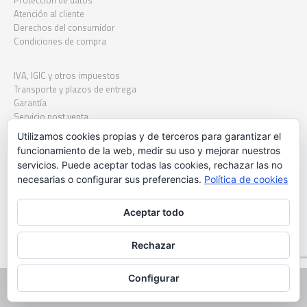
Atención al cliente
Derechos del consumidor
Condiciones de compra
IVA, IGIC y otros impuestos
Transporte y plazos de entrega
Garantía
Servicio post venta
Código ético
Utilizamos cookies propias y de terceros para garantizar el
funcionamiento de la web, medir su uso y mejorar nuestros
servicios. Puede aceptar todas las cookies, rechazar las no
necesarias o configurar sus preferencias.
Política de cookies
Proyecto financiado por la Dirección General del Libro, del Cómic y de la Lectura, Ministerio de
Cultura y Deporte. Financiado por la Unión Europea-Next Generation EU
Aceptar todo
Rechazar
Configurar
Arbotante Patrimonio e innovacion S.L. | Glyphos Publicaciones | Cyklos
Libros